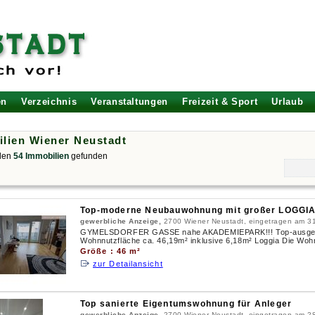
en
Verzeichnis
Veranstaltungen
Freizeit & Sport
Urlaub
lien Wiener Neustadt
den
54 Immobilien
gefunden
Top-moderne Neubauwohnung mit großer LOGGIA
gewerbliche Anzeige,
2700 Wiener Neustadt, eingetragen am 3
GYMELSDORFER GASSE nahe AKADEMIEPARK!!! Top-ausgesta
Wohnnutzfläche ca. 46,19m² inklusive 6,18m² Loggia Die Wohnu
Größe : 46 m²
zur Detailansicht
Top sanierte Eigentumswohnung für Anleger
gewerbliche Anzeige,
2700 Wiener Neustadt, eingetragen am 2