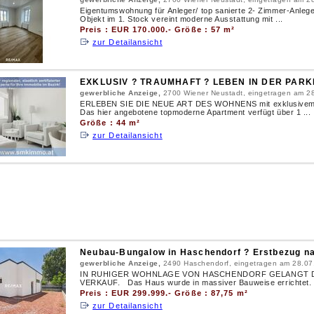
Eigentumswohnung für Anleger/ top sanierte 2- Zimmer-Anlege
Objekt im 1. Stock vereint moderne Ausstattung mit ...
Preis : EUR 170.000.- Größe : 57 m²
zur Detailansicht
EXKLUSIV ? TRAUMHAFT ? LEBEN IN DER PARK
gewerbliche Anzeige,
2700 Wiener Neustadt, eingetragen am 2
ERLEBEN SIE DIE NEUE ART DES WOHNENS mit exklusivem Co
Das hier angebotene topmoderne Apartment verfügt über 1 ...
Größe : 44 m²
zur Detailansicht
Neubau-Bungalow in Haschendorf ? Erstbezug na
gewerbliche Anzeige,
2490 Haschendorf, eingetragen am 28.07
IN RUHIGER WOHNLAGE VON HASCHENDORF GELANGT 
VERKAUF. Das Haus wurde in massiver Bauweise errichtet. S
Preis : EUR 299.999.- Größe : 87,75 m²
zur Detailansicht