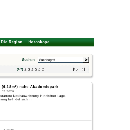
Die Region
Horoskope
Suchen :
(1/7)
2
3
4
5
6
7
 (6,18m²) nahe Akademiepark
1.07.2026
ttete Neubauwohnung in schöner Lage.
ng befindet sich im ...
8.07.2026