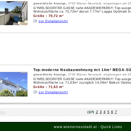
gewerbliche Anzeige,
2700 Wiener Neustadt, eingetragen am 2
GYMELSDORFER GASSE nahe AKADEMIEPARK!!! Top-ausgesta
Wohnnutzfläche ca. 70,72m² davon 7,77m² Loggia Optimale Infr
Größe : 70,72 m²
zur Detailansicht
Top-moderne Neubauwohnung mit 14m² MEGA-SÜ
gewerbliche Anzeige,
2700 Wiener Neustadt, eingetragen am 2
GYMELSDORFER GASSE nahe AKADEMIEPARK!!! Top-ausgesta
Wohnnutzfläche ca. 71,63m² zuzüglich 14,09m² Balkon Optimale 
Größe : 71,63 m²
zur Detailansicht
2
3
4
5
6
7
(1/7)
www.wienerneustadt.at - Quick Links