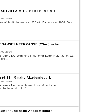
ADTVILLA MIT 2 GARAGEN UND
8.07.2026
nden Wohnfläche von ca. 268 m², Baujahr ca. 1958. Das
...
 MEGA-WEST-TERRASSE (23m²) nahe
8.07.2026
tete DG-Wohnung in schöner Lage. Nutzfläche: ca.
die ...
a (6,81m²) nahe Akademiepark
8.07.2026
ttete Neubauwohnung in schöner Lage.
befindet sich im 2. ...
auwohnung nahe Akademiepark