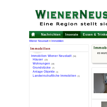
Nachrichten
Inserate
Essen & Trink
Wiener Neustadt
»
Immobilien
Immobi
Immobilien
es wur
Immobilien Wiener Neustadt
(54)
Häuser
(23)
Wohnungen
(18)
Grundstücke
(7)
Anlage Objekte
(1)
Landwirschaftliche Immobilien
(1)