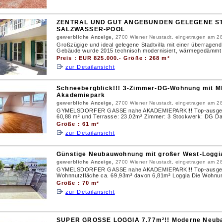
ZENTRAL UND GUT ANGEBUNDEN GELEGENE ST
SALZWASSER-POOL
gewerbliche Anzeige,
2700 Wiener Neustadt, eingetragen am 2
Großzügige und ideal gelegene Stadtvilla mit einer überrage
Gebäude wurde 2015 technisch modernisiert, wärmegedämmt 
Preis : EUR 825.000.- Größe : 268 m²
zur Detailansicht
Schneebergblick!!! 3-Zimmer-DG-Wohnung mit
Akademiepark
gewerbliche Anzeige,
2700 Wiener Neustadt, eingetragen am 2
GYMELSDORFER GASSE nahe AKADEMIEPARK!!! Top-ausgestat
60,88 m² und Terrasse: 23,02m² Zimmer: 3 Stockwerk: DG Da 
Größe : 61 m²
zur Detailansicht
Günstige Neubauwohnung mit großer West-Loggi
gewerbliche Anzeige,
2700 Wiener Neustadt, eingetragen am 2
GYMELSDORFER GASSE nahe AKADEMIEPARK!!! Top-ausgesta
Wohnnutzfläche ca. 69,93m² davon 6,81m² Loggia Die Wohnung 
Größe : 70 m²
zur Detailansicht
SUPER GROSSE LOGGIA 7,77m²!! Moderne Neub