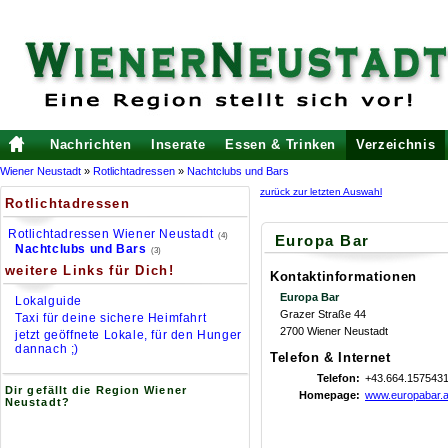
Nachrichten
Inserate
Essen & Trinken
Verzeichnis
Wiener Neustadt
»
Rotlichtadressen
»
Nachtclubs und Bars
zurück zur letzten Auswahl
Rotlichtadressen
Rotlichtadressen Wiener Neustadt
(4)
Europa Bar
Nachtclubs und Bars
(3)
weitere Links für Dich!
Kontaktinformationen
Europa Bar
Lokalguide
Grazer Straße 44
Taxi für deine sichere Heimfahrt
2700 Wiener Neustadt
jetzt geöffnete Lokale, für den Hunger
dannach ;)
Telefon & Internet
Telefon:
+43.664.157543
Dir gefällt die Region Wiener
Homepage:
www.europabar.a
Neustadt?