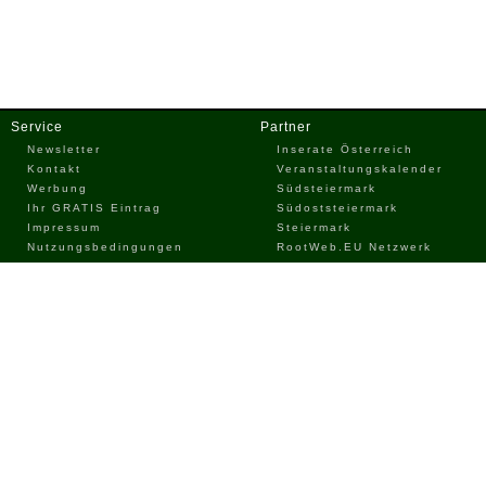
Service
Partner
Newsletter
Inserate Österreich
Kontakt
Veranstaltungskalender
Werbung
Südsteiermark
Ihr GRATIS Eintrag
Südoststeiermark
Impressum
Steiermark
Nutzungsbedingungen
RootWeb.EU Netzwerk