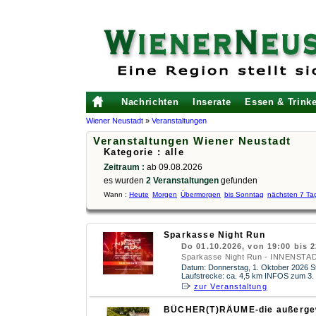
Nachrichten
Inserate
Essen & Trink
Wiener Neustadt
»
Veranstaltungen
Veranstaltungen Wiener Neustadt
Kategorie : alle
Zeitraum :
ab 09.08.2026
es wurden
2 Veranstaltungen
gefunden
Wann :
Heute
Morgen
Übermorgen
bis Sonntag
nächsten 7 Ta
Sparkasse Night Run
Do 01.10.2026, von 19:00 bis 
Sparkasse Night Run - INNENST
Datum: Donnerstag, 1. Oktober 2026 St
Laufstrecke: ca. 4,5 km INFOS zum 3. 
zur Veranstaltung
BÜCHER(T)RÄUME-die außerge