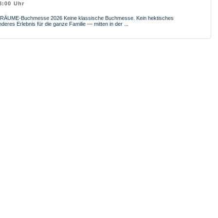
8:00 Uhr
T)RÄUME-Buchmesse 2026 Keine klassische Buchmesse. Kein hektisches
res Erlebnis für die ganze Familie — mitten in der ...