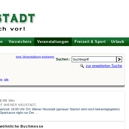
en
Verzeichnis
Veranstaltungen
Freizeit & Sport
Urlaub
eine Veranstaltung eintragen
Suchen :
zur erweiterten Suche
ge
alle
22:00 Uhr
ADT WIENER NEUSTADT,
artzeit: 19:00 Uhr Ort: Wiener Neustadt (genauer Startort wird noch bekanntgegeben)
Sparkasse night run Der ...
wöhnliche Buchmesse