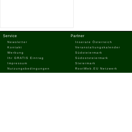
Service
Partner
Newsletter
Inserate Österreich
Kontakt
Veranstaltungskalender
Werbung
Südsteiermark
Ihr GRATIS Eintrag
Südoststeiermark
Impressum
Steiermark
Nutzungsbedingungen
RootWeb.EU Netzwerk