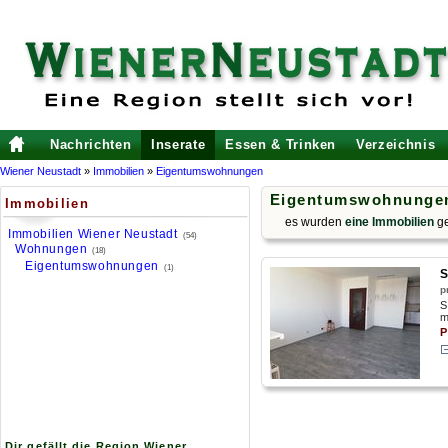
Nachrichten
Inserate
Essen & Trinken
Verzeichnis
Wiener Neustadt
»
Immobilien
»
Eigentumswohnungen
Eigentumswohnungen
Immobilien
es wurden
eine Immobilien
ge
Immobilien Wiener Neustadt
(54)
Wohnungen
(18)
Eigentumswohnungen
(1)
S
p
S
m
P
Dir gefällt die Region Wiener