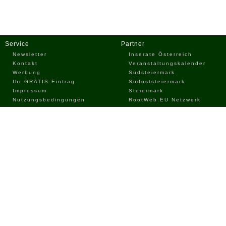
Service
Partner
Newsletter
Inserate Österreich
Kontakt
Veranstaltungskalender
Werbung
Südsteiermark
Ihr GRATIS Eintrag
Südoststeiermark
Impressum
Steiermark
Nutzungsbedingungen
RootWeb.EU Netzwerk