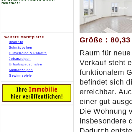
Neustadt?
weitere Marktplätze
Größe : 80,33
Inserate
Schnäppchen
Raum für neue 
Gutscheine & Rabatte
Jobanzeigen
Verkauf steht
Urlaubspauschalen
Kleinanzeigen
funktionalem G
Gewinnspiele
befindet sich 
erreichbar. Au
einer gut ausge
Die Wohnung v
insbesondere d
Dadurch entste