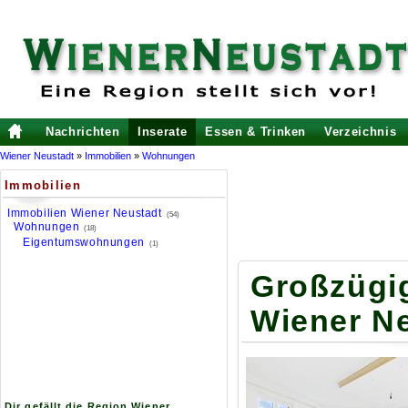
Nachrichten
Inserate
Essen & Trinken
Verzeichnis
Wiener Neustadt
»
Immobilien
»
Wohnungen
Immobilien
Immobilien Wiener Neustadt
(54)
Wohnungen
(18)
Eigentumswohnungen
(1)
Großzügi
Wiener Ne
Dir gefällt die Region Wiener